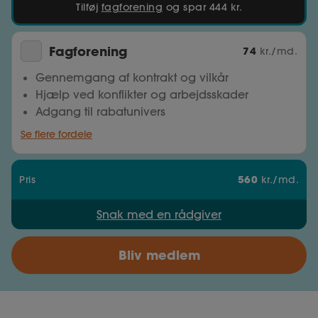
Tilføj
fagforening
og spar 444 kr.
Fagforening
74
kr./md.
Gennemgang af kontrakt og vilkår
Hjælp ved konflikter og arbejdsskader
Adgang til rabatunivers
Se flere fordele
560
Pris
kr./md.
Snak med en rådgiver
Bliv medlem