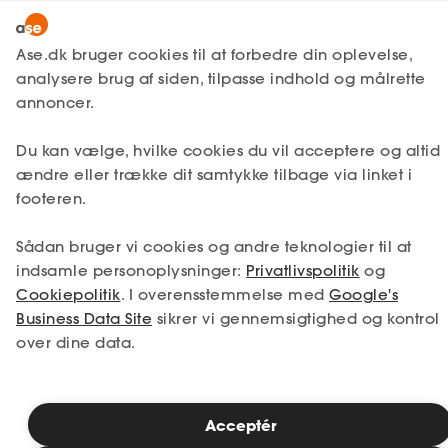
Lønmodtager
MitAse
Ase.dk bruger cookies til at forbedre din oplevelse,
A-kasse
analysere brug af siden, tilpasse indhold og målrette
Ase Selvstændig
annoncer.
Fagforening
Lønsikring
Du kan vælge, hvilke cookies du vil acceptere og altid
Dokumenter.dk
ændre eller trække dit samtykke tilbage via linket i
Få svar
footeren.
Medlemsfordele
Sådan bruger vi cookies og andre teknologier til at
Selvstændig
indsamle personoplysninger:
Privatlivspolitik
og
Cookiepolitik
. I overensstemmelse med
Google's
Studerende
Business Data Site
sikrer vi gennemsigtighed og kontrol
over dine data.
Inspiration
Acceptér
Bliv medlem