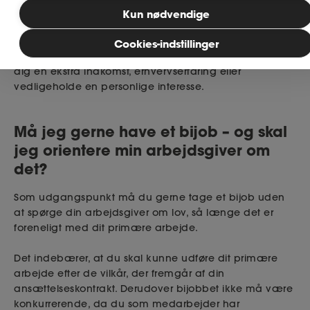
Hvad er et bijob?
Kun nødvendige
MitAse
Et bijob er en erhvervsmæssig beskæftigelse, du kan
Cookies-indstillinger
have ved siden af dit primære job. Et bijob kan give
Ase Selvstændig
dig en ekstra indkomst, erhvervserfaring eller
vedligeholde en personlige interesse.
Dokumenter.dk
Må jeg gerne have et bijob –
og skal
jeg orientere min arbejdsgiver om
det
?
Som udgangspunkt må du gerne tage et bijob uden
at spørge din arbejdsgiver om lov, så længe det er
foreneligt med dit primære arbejde.
Det indebærer, at du skal kunne udføre dit primære
arbejde efter de vilkår, der fremgår af din
ansættelseskontrakt. Derudover bijobbet ikke må være
konkurrerende, da du som medarbejder har