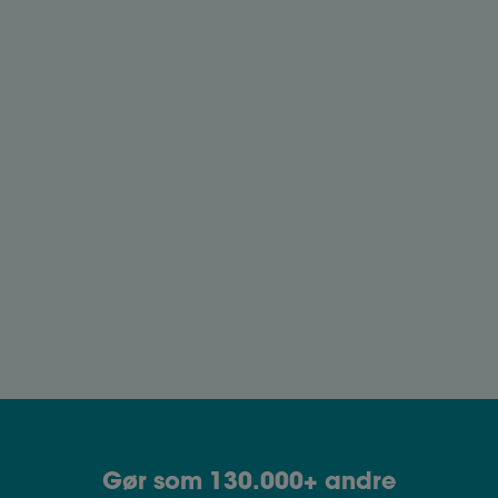
Loyalitetsforpligtelse
Loyalitetsforpligtelse er en vigtig del af
arbejdspladsen. Læs om, hvad det indebærer, og
hvordan det påvirker dit ansættelsesforhold.
Fleksjob
Bliv klogere på regler og krav i forbindelse med
fleksjob.
Gør som 130.000+ andre