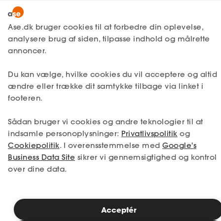
Lønmodtager
MitAse
Ase.dk bruger cookies til at forbedre din oplevelse,
A-kasse
analysere brug af siden, tilpasse indhold og målrette
Lønmodtager
Få svar
Ansættelse
Ase Selvstændig
annoncer.
Fagforening
Ansættelsesformer
Lønsikring
Bijob
Du kan vælge, hvilke cookies du vil acceptere og altid
Dokumenter.dk
ændre eller trække dit samtykke tilbage via linket i
Få svar
footeren.
Medlemsfordele
Et bijob kan betegnes som et deltidsjob
Sådan bruger vi cookies og andre teknologier til at
eller sidejob, som du påtager dig udover
Selvstændig
din primære beskæftigelse, fx et arbejde
indsamle personoplysninger:
Privatlivspolitik
og
eller studie.
Cookiepolitik
. I overensstemmelse med
Google's
Studerende
Business Data Site
sikrer vi gennemsigtighed og kontrol
over dine data.
Inspiration
Læsetid: 2 minutter
Publiceret: 14. april 2025
Acceptér
Bliv medlem