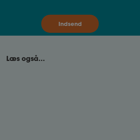
Læs også...
Konkurrenceklausul
En konkurrenceklausul sætter nogle
begrænsninger for dig, hvis du på et tidspunkt
ønsker at skifte job.