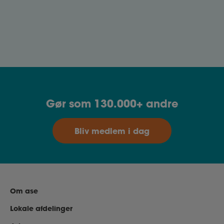
Arbejdsglæde og trivsel
Find inspiration til at styrke arbejdsglæden, skabe
balance og sikre trivsel i dit arbejdsliv.
Gør som 130.000+ andre
Bliv medlem i dag
Om ase
Lokale afdelinger