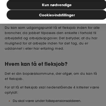
Kun nødvendige
Et fleksjob er en ansættelsesform, som giver personer
MitAse
med nedsat arbejdsevne mulighed for at bevare
Cookies-indstillinger
tilknytningen til arbejdsmarkedet.
Ase Selvstændig
Du kan som udgangspunkt få et fleksjob inden for alle
brancher, da jobbet tilpasses den enkelte i forhold til
Dokumenter.dk
arbejdstid og arbejdsopgaver. Det betyder, at du har
mulighed for at arbejde inden for det fag, du er
uddannet i eller har erfaring med.
Hvem kan få et fleksjob?
Det er din bopælskommune, der afgør, om du kan få
et fleksjob.
For at få et fleksjob skal nedenstående 4 kriterier være
opfyldt:
Du skal være under folkepensionsalderen.