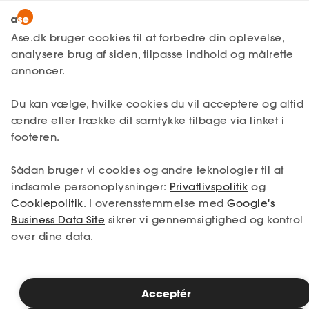
Lønmodtager
MitAse
Ase.dk bruger cookies til at forbedre din oplevelse,
A-kasse
analysere brug af siden, tilpasse indhold og målrette
Lønmodtager
Få svar
Ansættelse
Ase Selvstændig
annoncer.
Fagforening
Ansættelsesformer
Lønsikring
Fleksjob
Du kan vælge, hvilke cookies du vil acceptere og altid
Dokumenter.dk
ændre eller trække dit samtykke tilbage via linket i
Få svar
footeren.
Medlemsfordele
Få svar på hvad det vil sige at blive ansat i
Sådan bruger vi cookies og andre teknologier til at
et fleksjob samt hvilke regler og krav, der
Selvstændig
gælder på området.
indsamle personoplysninger:
Privatlivspolitik
og
Cookiepolitik
. I overensstemmelse med
Google's
Studerende
Business Data Site
sikrer vi gennemsigtighed og kontrol
over dine data.
Læsetid: 3 minutter
Inspiration
Publiceret: 26. marts 2026
Acceptér
Bliv medlem
Hvad er et fleksjob?