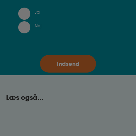
Ja
Nej
Læs også...