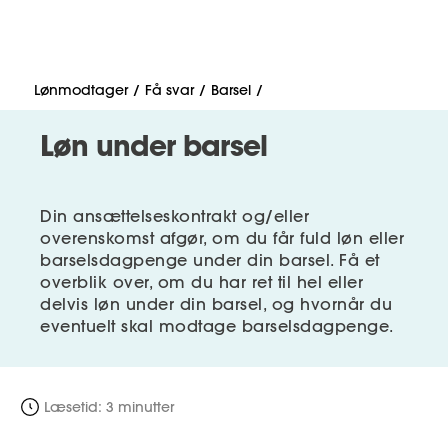
Lønmodtager
MitAse
A-kasse
Lønmodtager
Få svar
Barsel
Ase Selvstændig
Fagforening
Løn under barsel
Lønsikring
Dokumenter.dk
Få svar
Din ansættelseskontrakt og/eller
Medlemsfordele
overenskomst afgør, om du får fuld
løn
eller
Selvstændig
barselsdagpenge under din barsel.
Få et
overblik over, om du har ret til hel eller
delvis løn under din barsel, og hvornår du
Studerende
eventuelt skal modtage barselsdagpenge.
Inspiration
Læsetid: 3 minutter
Bliv medlem