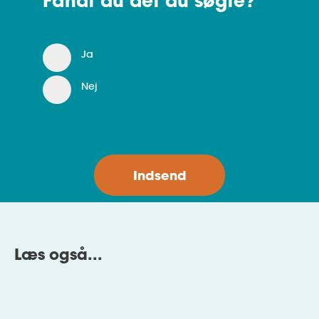
Fandt du det du søgte?
Ja
Nej
Læs også...