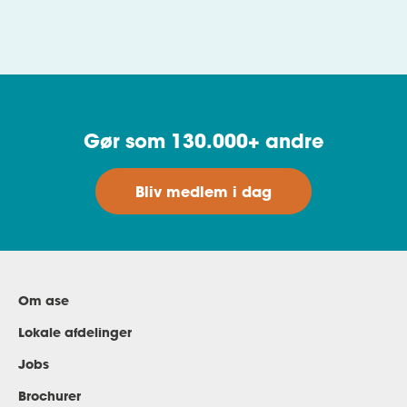
dagpenge, og hvornår du kan få dem udbetalt.
Gør som 130.000+ andre
Bliv medlem i dag
Om ase
Lokale afdelinger
Jobs
Brochurer