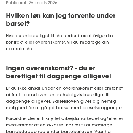
Publiceret: 26. marts 2026
Hvilken løn kan jeg forvente under
MitAse
barsel?
Ase Selvstændig
Hvis du er berettiget til løn under barsel ifølge din
kontrakt eller overenskomst, vil du modtage din
Dokumenter.dk
normale løn.
Ingen overenskomst? - du er
berettiget til dagpenge alligevel
Er du ikke ansat under en overenskomst eller omfattet
af funktionærloven, er du heldigvis berettiget til
dagpenge alligevel.
Barselsloven
giver dig nemlig
mulighed for at gå på barsel med barselsdagpenge.
Forældre, der er tilknyttet arbejdsmarkedet og/eller er
medlemmer af en a-kasse, har ret til at modtage
barselsdagpenge under barselsorloven. Vær her