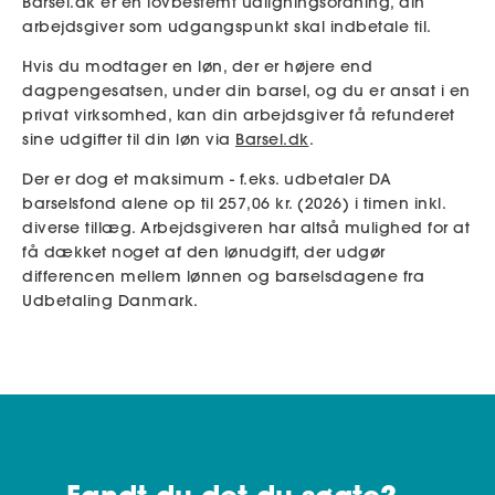
Barsel.dk er en lovbestemt udligningsordning, din
arbejdsgiver som udgangspunkt skal indbetale til.
Hvis du modtager en løn, der er højere end
dagpengesatsen, under din barsel, og du er ansat i en
privat virksomhed, kan din arbejdsgiver få refunderet
sine udgifter til din løn via
Barsel.dk
.
Der er dog et maksimum - f.eks. udbetaler DA
barselsfond alene op til 257,06 kr. (2026) i timen inkl.
diverse tillæg. Arbejdsgiveren har altså mulighed for at
få dækket noget af den lønudgift, der udgør
differencen mellem lønnen og barselsdagene fra
Udbetaling Danmark.