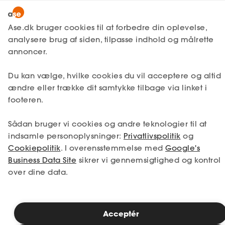
Bliv medlem
Ase.dk bruger cookies til at forbedre din oplevelse,
analysere brug af siden, tilpasse indhold og målrette
Lønmodtager
Få svar
Barsel
Lønmodtager
annoncer.
MitAse
Barsel som solomor eller
A-kasse
Du kan vælge, hvilke cookies du vil acceptere og altid
solofar
Ase Selvstændig
Fagforening
ændre eller trække dit samtykke tilbage via linket i
footeren.
Lønsikring
Dokumenter.dk
Få svar
Som soloforælder har du samme
Sådan bruger vi cookies og andre teknologier til at
rettigheder til barsel som andre forældre,
indsamle personoplysninger:
Privatlivspolitik
og
Medlemsfordele
men din situation kan kræve særlige
Cookiepolitik
. I overensstemmelse med
Google's
overvejelser. Du kan blandt andet
Business Data Site
sikrer vi gennemsigtighed og kontrol
Selvstændig
overdrage dele af orloven til nærtstående
over dine data.
familiemedlemmer. Der er klare regler for,
Studerende
hvordan barslen fordeles og planlægges,
når du er barnets eneste juridiske forælder.
Inspiration
Acceptér