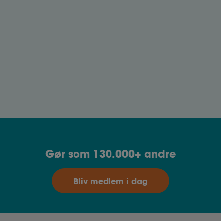
forhold til at få pengene udbetalt.
Løn under barsel
Om du får løn eller barselsdagpenge, afhænger
af din ansættelseskontrakt og/eller eventuelle
overenskomst.
Gør som 130.000+ andre
Bliv medlem i dag