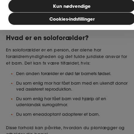
Kun nødvendige
Læsetid: 4 minutter
Bliv medlem
Cookies-indstillinger
Publiceret: 10. april 2026
MitAse
Hvad er en soloforælder?
Ase Selvstændig
En soloforælder er en person, der alene har
forældremyndigheden og det fulde juridiske ansvar for
et barn. Det kan fx være tilfældet, hvis:
Dokumenter.dk
Den anden forælder er død før barnets fødsel.
Du som enlig mor har fået barn med en ukendt donor
ved assisteret reproduktion.
Du som enlig har fået barn ved hjælp af en
udenlandsk surrogatmor.
Du som eneadoptant adopterer et barn.
Disse forhold kan påvirke, hvordan du planlægger og