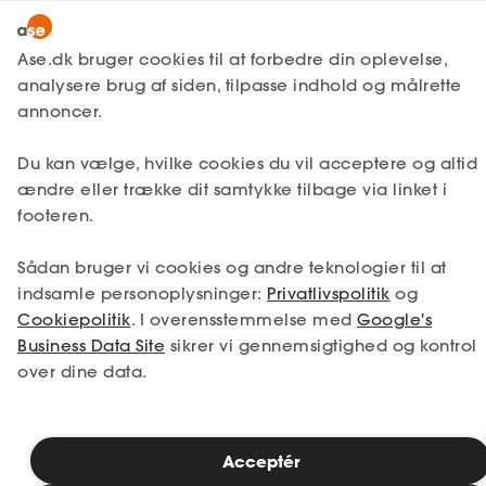
Lønmodtager
MitAse
Ase.dk bruger cookies til at forbedre din oplevelse,
A-kasse
analysere brug af siden, tilpasse indhold og målrette
Lønmodtager
Få svar
Dagpenge
Ase Selvstændig
annoncer.
Fagforening
Optjening af dagpengeret
Lønsikring
Du kan vælge, hvilke cookies du vil acceptere og altid
Dokumenter.dk
ændre eller trække dit samtykke tilbage via linket i
Få svar
footeren.
Få svar på, hvordan du optjener dagpenge,
Medlemsfordele
og hvad du skal gøre for at forlænge eller
Sådan bruger vi cookies og andre teknologier til at
Selvstændig
genoptjene din ret til dagpenge.
indsamle personoplysninger:
Privatlivspolitik
og
Cookiepolitik
. I overensstemmelse med
Google's
Studerende
Business Data Site
sikrer vi gennemsigtighed og kontrol
Læsetid: 3 minutter
over dine data.
Inspiration
Publiceret: 16. juli 2026
Acceptér
Bliv medlem
Hvordan optjener jeg ret til