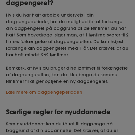
dagpengeret?
A-indkomst fra lønmodtagerarbejde, indberettet til
indkomstregistret. Arbejdet skal være udført på
Hvis du har haft arbejde undervejs i din
normale løn- og ansættelsesvilkår.
dagpengeperiode, har du mulighed for at forlænge
din dagpengeret på baggrund af de løntimer, du har
A-indkomst udbetalt til ejeren af et selskab, hvor
haft. Som hovedregel siger man, at 1 løntime svarer til 2
man har haft afgørende indflydelse.
timers forlængelse af dagpengeretten. Du kan højest
B-indkomst, hvoraf der skal betales
forlænge din dagpengeret med 1 år. Det kræver, at du
arbejdsmarkedsbidrag, og som ikke indgår i en
har haft mindst 962 løntimer.
virksomheds overskud.
Ejerandel af overskud i et selskab, hvor man har
Bemærk, at hvis du bruger dine løntimer til forlængelse
haft afgørende indflydelse.
af dagpengeretten, kan du ikke bruge de samme
løntimer til at genoptjene en ny dagpengeret.
En personligt drevet virksomheds skattepligtige
overskud før renter og andre finansielle poster, som
Læs mere om dagpengeperioden
det fremgår af rubrik 111 på Skats årsopgørelse.
Er du med i virksomhedsskatteordningen, er der
praksis for, at du kan medtage beløb i rubrik 151
Særlige regler for nyuddannede
på årsopgørelsen.
Som nyuddannet kan du få ret til dagpenge på
Bemærk, at indkomst fra selvstændig virksomhed
baggrund af din uddannelse. Det kræver, at du er