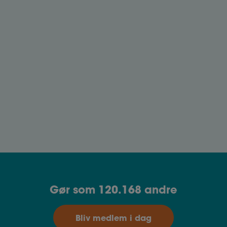
måned til måned. Fristen for, hvornår
indtastningen skal være foretaget, er til gengæld
fast.
Dagpenge som nyuddannet
Du har 14 dage til at sikre dig din dagpengeret
efter endt uddannelse. Læs hvilke krav, du skal
opfylde, og hvordan du er sikret dagpenge.
Gør som 120.168 andre
Bliv medlem i dag