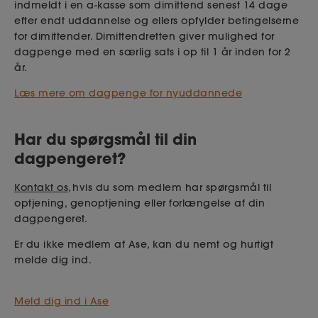
først medregnes, når årsopgørelsen fra SKAT er
indmeldt i en a-kasse som dimittend senest 14 dage
efter endt uddannelse og ellers opfylder betingelserne
afsluttet og gyldig. Selvstændig indkomst for
for dimittender. Dimittendretten giver mulighed for
skatteåret 2025, kan således først tælles med 2. juli
dagpenge med en særlig sats i op til 1 år inden for 2
2026.
år.
Læs mere om dagpenge for nyuddannede
Følgende typer kan IKKE tælle med til optjening af
dagpenge:
Har du spørgsmål til din
A-indkomst fra arbejde, der ikke er udført på
dagpengeret?
normale løn- og ansættelsesvilkår. Det gælder bl.a.
støttet arbejde (fx løntilskud) og nogle typer af
Kontakt os
, hvis du som medlem har spørgsmål til
freelance-konstruktioner.
optjening, genoptjening eller forlængelse af din
Indkomst fra formueforvaltning og
dagpengeret.
fritidsbeskæftigelse.
Er du ikke medlem af Ase, kan du nemt og hurtigt
melde dig ind.
Kontakt os
, hvis du er i tvivl, om din nuværende
indkomst/beskæftigelse kan bruges til at optjene
Meld dig ind i Ase
ret til dagpenge.