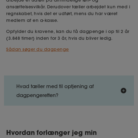
ansættelsesvilkår. Derudover tæller arbejdet kun med i
regnskabet, hvis det er udført, mens du har været
medlem af en a-kasse.
Opfylder du kravene, kan du få dagpenge i op til 2 år
(3.848 timer) inden for 3 år, hvis du bliver ledig.
Sådan søger du dagpenge
Hvad tæller med til optjening af
dagpengeretten?
Følgende typer af lønmodtagerarbejde og
selvstændig virksomhed tæller med til optjening
Hvordan forlænger jeg min
af dagpengeretten: