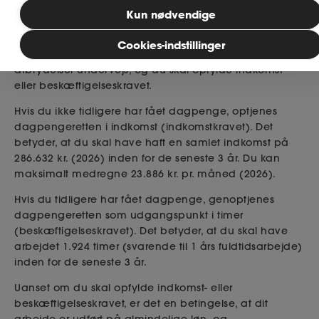
dagpenge?
Kun nødvendige
MitAse
For at optjene ret til dagpenge skal du have været
Cookies-indstillinger
medlem af en a-kasse i minimum 1 år uden
afbrydelser undervejs, og du skal opfylde indkomst-
Ase Selvstændig
eller beskæftigelseskravet.
Dokumenter.dk
Hvis du ikke tidligere har fået dagpenge, optjenes
dagpengeretten i indkomst (indkomstkravet). Det
betyder, at du skal have haft en samlet indkomst på
286.632 kr. (2026) inden for de seneste 3 år. Du kan
maksimalt medregne 23.886 kr. pr. måned (2026).
Hvis du tidligere har fået dagpenge, genoptjenes
dagpengeretten som udgangspunkt i timer
(beskæftigelseskravet). Det betyder, at du skal have
arbejdet 1.924 timer (svarende til 1 års fuldtidsarbejde)
inden for de seneste 3 år.
Uanset om du skal opfylde indkomst- eller
beskæftigelseskravet, er det en betingelse, at dit
arbejde er udført på almindelige løn- og