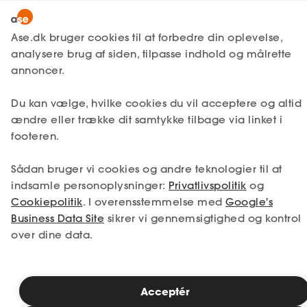
Lønmodtager
MitAse
Ase.dk bruger cookies til at forbedre din oplevelse,
A-kasse
analysere brug af siden, tilpasse indhold og målrette
Lønmodtager
Få svar
Jobsøgning
Ase Selvstændig
annoncer.
Fagforening
Podcasts om jobsøgning
Lønsikring
Du kan vælge, hvilke cookies du vil acceptere og altid
Dokumenter.dk
og trivsel
ændre eller trække dit samtykke tilbage via linket i
Få svar
footeren.
Medlemsfordele
Sådan bruger vi cookies og andre teknologier til at
Selvstændig
I Ases podcasts om jobsøgning og trivsel
indsamle personoplysninger:
Privatlivspolitik
og
får du inspiration og gode råd til dit
Cookiepolitik
. I overensstemmelse med
Google's
arbejdsliv
Studerende
Business Data Site
sikrer vi gennemsigtighed og kontrol
- uanset om du er i arbejde eller ledig.
over dine data.
Inspiration
Læsetid: 1 minut
Acceptér
Bliv medlem
Publiceret: 25. juni 2026