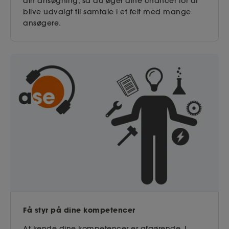
din ansøgning, så du øger dine chancer for at
blive udvalgt til samtale i et felt med mange
ansøgere.
Få styr på dine kompetencer
At kende dine kompetencer er afgørende. I