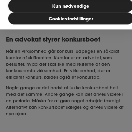
Kun nødvendige
Skrevet af: Marlene Ødorf, jurist
Læsetid: 4 minutter
MitAse
Cookies-indstillinger
Publiceret: 17. juni 2026
Ase Selvstændig
En advokat styrer konkursboet
Dokumenter.dk
Når en virksomhed går konkurs, udpeges en såkaldt
kurator af skifteretten. Kurator er en advokat, som
beslutter, hvad der skal ske med resterne af den
konkursramte virksomhed. En virksomhed, der er
erklæret konkurs, kaldes også et konkursbo.
Nogle gange er det bedst at lukke konkursboet helt
med det samme. Andre gange kan det drives videre i
en periode. Måske for at gøre noget arbejde færdigt.
Alternativt kan konkursboet sælges og drives videre af
nye ejere.