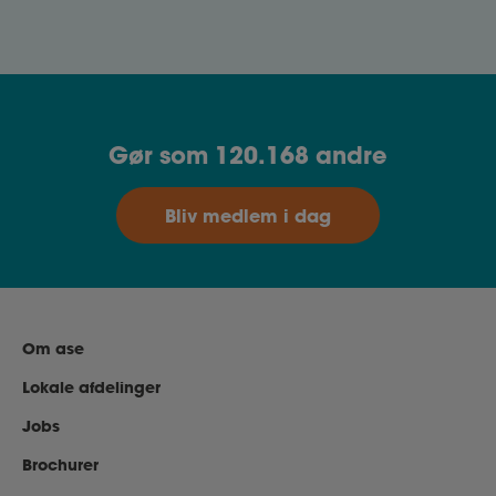
økonomiske støtte, du har ret til.
Gør som 120.168 andre
Bliv medlem i dag
Om ase
Lokale afdelinger
Jobs
Brochurer