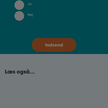
Ja
Nej
Læs også...