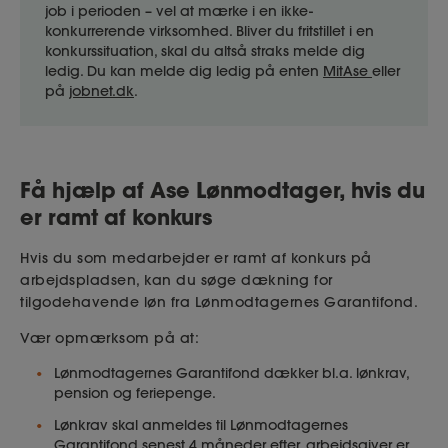
job i perioden – vel at mærke i en ikke-
konkurrerende virksomhed. Bliver du fritstillet i en
konkurssituation, skal du altså straks melde dig
ledig. Du kan melde dig ledig på enten
MitAse
eller
på
jobnet.dk
.
Få hjælp af Ase Lønmodtager, hvis du
er ramt af konkurs
Hvis du som medarbejder er ramt af konkurs på
arbejdspladsen, kan du søge dækning for
tilgodehavende løn fra Lønmodtagernes Garantifond.
Vær opmærksom på at:
Lønmodtagernes Garantifond dækker bl.a. lønkrav,
pension og feriepenge.
Lønkrav skal anmeldes til Lønmodtagernes
Garantifond senest 4 måneder efter, arbejdsgiver er