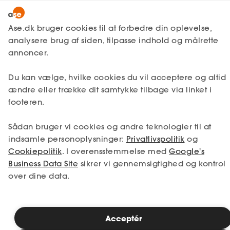
Lønmodtager
MitAse
Ase.dk bruger cookies til at forbedre din oplevelse,
A-kasse
analysere brug af siden, tilpasse indhold og målrette
Lønmodtager
Få svar
Opsigelse
Opsagt
Ase Selvstændig
annoncer.
Fagforening
Opsigelse ved konkurs
Lønsikring
Du kan vælge, hvilke cookies du vil acceptere og altid
Dokumenter.dk
ændre eller trække dit samtykke tilbage via linket i
Få svar
footeren.
Selv i opgangstider går tusindvis af
Medlemsfordele
virksomheder hvert år konkurs. Det kan
Sådan bruger vi cookies og andre teknologier til at
Selvstændig
være en barsk oplevelse for ejerne, og dig
indsamle personoplysninger:
Privatlivspolitik
og
som ansat. Skulle du komme ud for, at den
Cookiepolitik
. I overensstemmelse med
Google's
virksomhed, du arbejder i, går konkurs, vil
Studerende
Business Data Site
sikrer vi gennemsigtighed og kontrol
det oftest være Lønmodtagernes
over dine data.
Garantifond, der ender med at dække din
Inspiration
tilgodehavende løn.
Acceptér
Bliv medlem