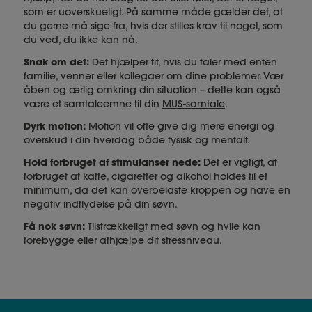
som er uoverskueligt. På samme måde gælder det, at
du gerne må sige fra, hvis der stilles krav til noget, som
du ved, du ikke kan nå.
Snak om det:
Det hjælper tit, hvis du taler med enten
familie, venner eller kollegaer om dine problemer. Vær
åben og ærlig omkring din situation – dette kan også
være et samtaleemne til din
MUS-samtale
.
Dyrk motion:
Motion vil ofte give dig mere energi og
overskud i din hverdag både fysisk og mentalt.
Hold forbruget af stimulanser nede:
Det er vigtigt, at
forbruget af kaffe, cigaretter og alkohol holdes til et
minimum, da det kan overbelaste kroppen og have en
negativ indflydelse på din søvn.
Få nok søvn:
Tilstrækkeligt med søvn og hvile kan
forebygge eller afhjælpe dit stressniveau.