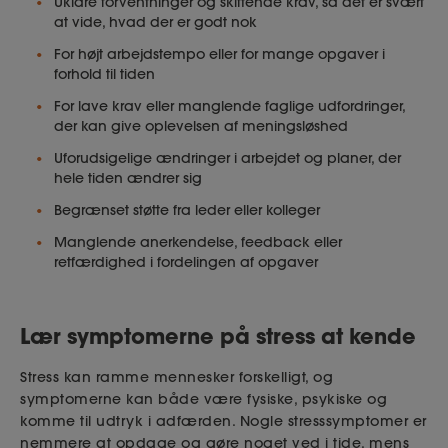
Uklare forventninger og skiftende krav, så det er svært
at vide, hvad der er godt nok
For højt arbejdstempo eller for mange opgaver i
forhold til tiden
For lave krav eller manglende faglige udfordringer,
der kan give oplevelsen af meningsløshed
Uforudsigelige ændringer i arbejdet og planer, der
hele tiden ændrer sig
Begrænset støtte fra leder eller kolleger
Manglende anerkendelse, feedback eller
retfærdighed i fordelingen af opgaver
Lær symptomerne på stress at kende
Stress kan ramme mennesker forskelligt, og
symptomerne kan både være fysiske, psykiske og
komme til udtryk i adfærden. Nogle stresssymptomer er
nemmere at opdage og gøre noget ved i tide, mens