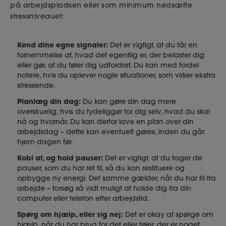
på arbejdspladsen eller som minimum nedsætte
stressniveauet:
Kend dine egne signaler:
Det er vigtigt, at du får en
fornemmelse af, hvad det egentlig er, der belaster dig
eller gør, at du føler dig udfordret. Du kan med fordel
notere, hvis du oplever nogle situationer, som virker ekstra
stressende.
Planlæg din dag:
Du kan gøre din dag mere
overskuelig, hvis du tydeliggør for dig selv, hvad du skal
nå og hvornår. Du kan derfor lave en plan over din
arbejdsdag – dette kan eventuelt gøres, inden du går
hjem dagen før.
Kobl af, og hold pauser:
Det er vigtigt, at du tager de
pauser, som du har ret til, så du kan restituere og
opbygge ny energi. Det samme gælder, når du har fri fra
arbejde – forsøg så vidt muligt at holde dig fra din
computer eller telefon efter arbejdstid.
Spørg om hjælp, eller sig nej:
Det er okay at spørge om
hjælp, når du har brug for det eller føler, der er noget,