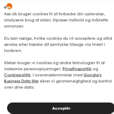
Lønmodtager
MitAse
Ase.dk bruger cookies til at forbedre din oplevelse,
A-kasse
analysere brug af siden, tilpasse indhold og målrette
Lønmodtager
Få svar
Sygdom
Viden om stress
Ase Selvstændig
annoncer.
Fagforening
Stress på arbejdspladsen
Lønsikring
Du kan vælge, hvilke cookies du vil acceptere og altid
Dokumenter.dk
ændre eller trække dit samtykke tilbage via linket i
Få svar
footeren.
Der kan være mange grunde til
Medlemsfordele
arbejdsrelateret stress på jobbet, og det er
Sådan bruger vi cookies og andre teknologier til at
Selvstændig
meget individuelt, hvad der skaber stress,
indsamle personoplysninger:
Privatlivspolitik
og
samt hvordan man påvirkes.
Cookiepolitik
. I overensstemmelse med
Google's
Studerende
Business Data Site
sikrer vi gennemsigtighed og kontrol
over dine data.
Inspiration
Læsetid: 3 minutter
Publiceret: 14. januar 2026
Acceptér
Bliv medlem