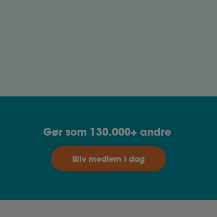
Skab en bedre work-life balance
Få værktøjer til at finde balancen mellem arbejde
og fritid for en sundere hverdag med mere
overskud.
Gør som 130.000+ andre
Bliv medlem i dag