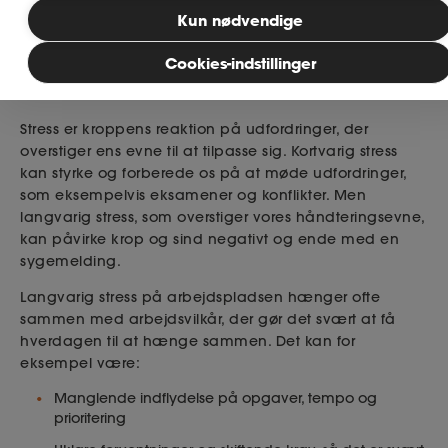
Bliv klogere på stress i denne artikel, og få gode råd
Kun nødvendige
med i bagagen, så du kan håndtere samt forebygge
stress.
MitAse
Cookies-indstillinger
De 6 stressfaktorer
Ase Selvstændig
Stress er kroppens reaktion på udfordringer, der
overstiger ens evne til at tilpasse sig. Kortvarig stress
Dokumenter.dk
kan styrke og forberede os på at møde udfordringer,
som eksempelvis eksamener og konflikter. Men
langvarig stress, som overstiger vores håndteringsevne,
kan påvirke krop og sind negativt og ende med en
sygemelding.
Langvarig stress på arbejdspladsen hænger ofte
sammen med arbejdsvilkår, der gør det svært at få
hverdagen til at hænge sammen. Det kan for
eksempel være:
Manglende indflydelse på opgaver, tempo og
prioritering