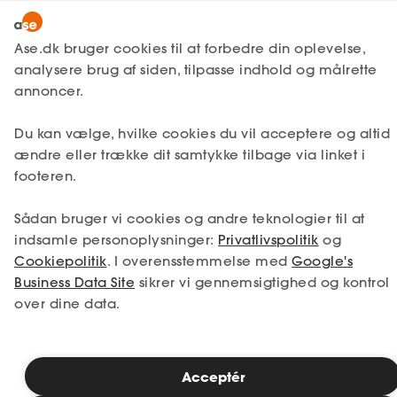
Lønmodtager
MitAse
Ase.dk bruger cookies til at forbedre din oplevelse,
A-kasse
analysere brug af siden, tilpasse indhold og målrette
Lønmodtager
Få svar
Sygdom
Viden om stress
Ase Selvstændig
annoncer.
Fagforening
Undgå ledighedsstress
Lønsikring
Du kan vælge, hvilke cookies du vil acceptere og altid
Dokumenter.dk
ændre eller trække dit samtykke tilbage via linket i
Få svar
footeren.
Som ledig er der ofte meget at holde styr
Medlemsfordele
på og forholde sig til. Både i forhold til
Sådan bruger vi cookies og andre teknologier til at
Selvstændig
møder, regler og andre praktiske ting, men
indsamle personoplysninger:
Privatlivspolitik
og
også i forhold til følelsesmæssige aspekter
Cookiepolitik
. I overensstemmelse med
Google's
som usikkerhed og bekymring.
Studerende
Business Data Site
sikrer vi gennemsigtighed og kontrol
over dine data.
Inspiration
Læsetid: 6 minutter
Acceptér
Bliv medlem
Publiceret: 28. april 2025