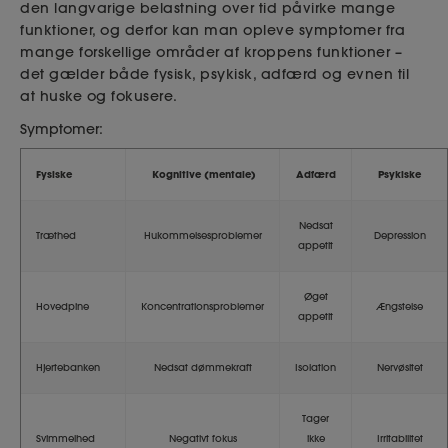
den langvarige belastning over tid påvirke mange
funktioner, og derfor kan man opleve symptomer fra
mange forskellige områder af kroppens funktioner –
det gælder både fysisk, psykisk, adfærd og evnen til
at huske og fokusere.
Symptomer:
Fysiske
Kognitive (mentale)
Adfærd
Psykiske
Nedsat
Træthed
Hukommelsesproblemer
Depression
appetit
Øget
Hovedpine
Koncentrationsproblemer
Ængstelse
appetit
Hjertebanken
Nedsat dømmekraft
Isolation
Nervøsitet
Tager
Svimmelhed
Negativt fokus
ikke
Irritabilitet