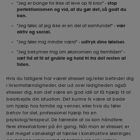
stop
"Jeg er bange for ikke at leve op til krav" -
perfektionismen og vid, at du gør det, så godt du
kan.
vær
"Jeg føler, at jeg ikke er en del af samfundet" -
aktiv og social.
udtryk dine følelser.
"Jeg føler mig mindre værd" -
"Jeg bekymrer mig om økonomien og fremtiden" -
sæt tid af til at gruble og hold fri fra det resten af
tiden.
Hvis du tidligere har været stresset og/eller befinder dig
i livsomstændigheder, der ud over ledigheden også
stresser dig, kan det være en god idé at få hjælp til at
bearbejde din situation. Det kunne fx være at bede
om hjælp hos familie og venner, eller hvis du føler
behov for det, professionel hjælp fra en
psykolog/terapeut. De færreste af os kan håndtere
flere stressfaktorer på én gang. Når man er stresset, er
det meget vanskeligt at tænke i konstruktive løsninger,