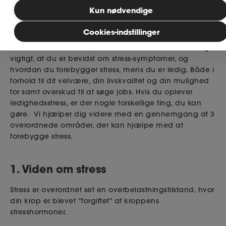
Kun nødvendige
Det er ikke ualmindeligt, at du som ledig kan føle dig
meget presset og faktisk komme helt derud, hvor du
MitAse
Cookies-indstillinger
oplever en stressreaktion. Stress er en alvorlig sygdom,
som kan have store konsekvenser. Det er derfor utroligt
Ase Selvstændig
vigtigt, at du er bevidst om stress-symptomer, og
hvordan du forebygger stress, mens du er ledig. Både i
Dokumenter.dk
forhold til dit velvære, din livskvalitet og din mulighed
for samt overskud til at søge jobs. Hvis du oplever
ledighedsstress, er der nogle forskellige ting, du kan
gøre. Vi hjælper dig videre med en gennemgang af 3
overordnede områder, der kan hjælpe med at
forebygge stress.
1. Viden om stress
Stress er overordnet set en overbelastningstilstand, hvor
din krop er blevet ”forgiftet” af kroppens
stresshormoner.