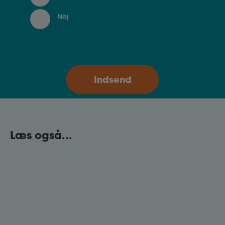
Nej
Læs også...
Lær symptomerne på stress at
kende