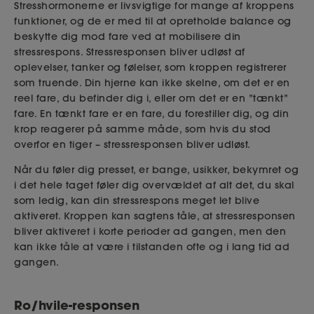
Stresshormonerne er livsvigtige for mange af kroppens
funktioner, og de er med til at opretholde balance og
beskytte dig mod fare ved at mobilisere din
stressrespons. Stressresponsen bliver udløst af
oplevelser, tanker og følelser, som kroppen registrerer
som truende. Din hjerne kan ikke skelne, om det er en
reel fare, du befinder dig i, eller om det er en ”tænkt”
fare. En tænkt fare er en fare, du forestiller dig, og din
krop reagerer på samme måde, som hvis du stod
overfor en tiger – stressresponsen bliver udløst.
Når du føler dig presset, er bange, usikker, bekymret og
i det hele taget føler dig overvældet af alt det, du skal
som ledig, kan din stressrespons meget let blive
aktiveret. Kroppen kan sagtens tåle, at stressresponsen
bliver aktiveret i korte perioder ad gangen, men den
kan ikke tåle at være i tilstanden ofte og i lang tid ad
gangen.
Ro/hvile-responsen