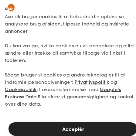
Bliv medlem
Ase.dk bruger cookies til at forbedre din oplevelse,
analysere brug af siden, tilpasse indhold og målrette
Lønmodtager
Om ase
Pressekontakt
Lønmodtager
annoncer.
MitAse
Carsten Hougaard-Jensen
A-kasse
Du kan vælge, hvilke cookies du vil acceptere og altid
Ase Selvstændig
Fagforening
ændre eller trække dit samtykke tilbage via linket i
Pressebilleder af Carsten Hougaard-Jensen
footeren.
Lønsikring
Dokumenter.dk
Få svar
Sådan bruger vi cookies og andre teknologier til at
indsamle personoplysninger:
Privatlivspolitik
og
Medlemsfordele
Cookiepolitik
. I overensstemmelse med
Google's
Business Data Site
sikrer vi gennemsigtighed og kontrol
Selvstændig
over dine data.
Studerende
Inspiration
Acceptér