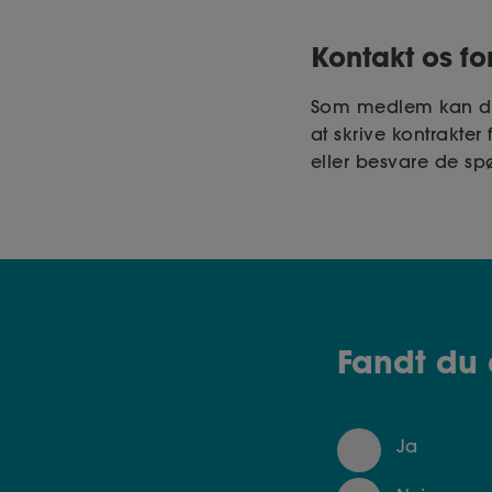
Kontakt os fo
Som medlem kan du a
at skrive kontrakte
eller besvare de sp
Fandt du 
Ja