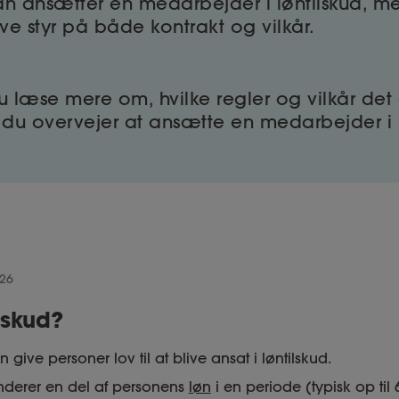
an ansætter en medarbejder i løntilskud, me
ve styr på både kontrakt og vilkår.
 læse mere om, hvilke regler og vilkår det 
du overvejer at ansætte en medarbejder i l
026
lskud?
ive personer lov til at blive ansat i løntilskud.
derer en del af personens
løn
i en periode (typisk op til