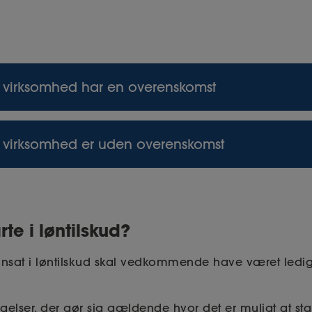
in virksomhed har en overenskomst
edarbejder i enten løntilskud eller fleksjob, skal v
in virksomhed er uden overenskomst
e vilkår, som dine andre ansatte har ifølge overensk
tilskud, skal du – også selv om du
ikke
har tegnet over
erenskomst for den ansattes område.
te i løntilskud?
 ansat i løntilskud skal vedkommende have været ledi
elser, der gør sig gældende hvor det er muligt at start