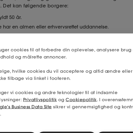
. Det kan følgende borgere:
ldt 50 år.
 har en almen eller erhvervsrettet uddannelse.
nlige forsørgere.
uger cookies til at forbedre din oplevelse, analysere brug 
indhold og målrette annoncer.
lskud
lge, hvilke cookies du vil acceptere og altid ændre elle
 løntilskudsjob kan være en god mulighed, fx for - over
ke tilbage via linket i footeren.
n kan få tilført ekstra værdi til virksomheden. Men 
 fleksjobber, skal man være klar over, at der er særli
ger vi cookies og andre teknologier til at indsamle
e. Og at man selv har ansvaret for kontrakten.
lysninger:
Privatlivspolitik
og
Cookiepolitik
. I overensstem
le's Business Data Site
sikrer vi gennemsigtighed og kontr
.
 ved løntilskud
ansættelse med løntilskud, skal du være opmærksom 