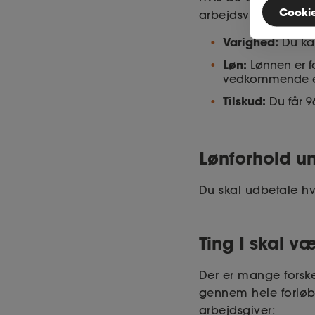
Cookies
arbejdsvilkår:
Varighed:
Du ka
Løn:
Lønnen er f
vedkommende er 
Tilskud:
Du får 96
Lønforhold un
Du skal udbetale h
Ting I skal 
Der er mange forsk
gennem hele forløb
arbejdsgiver: