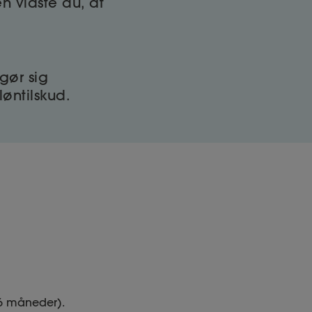
n vidste du, at
gør sig
øntilskud.
 6 måneder).