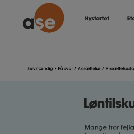
Nystartet
Et
Selvstændig
Få svar
Ansættelse
Ansættelsesf
Løntilsk
Mange tror fejla