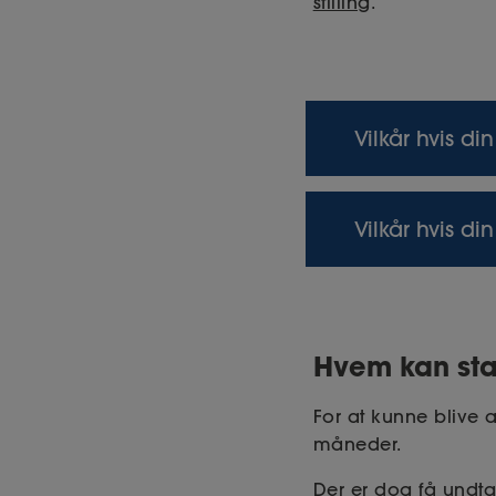
stilling
.
Vilkår hvis d
Ansætter du en m
Vilkår hvis d
fuldstændig samm
Ansætter du i løn
den relevante ov
Hvem kan star
For at kunne blive
måneder.
Der er dog få undtag