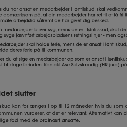
is du har ansat en medarbejder i løntilskud, skal vedkom
 opmærksom på, at din medarbejder har ret til at få fri ti
male arbejdstid såfremt de har givet dig besked.
in medarbejder bliver syg, mens de er i løntilskud, skal d
g syge jævnført arbejdspladsens retningslinjer - men og
edarbejder skal holde ferie, mens de er ansat i løntilskud,
lde deres ferie på til kommunen.
er du at sige en medarbejder op som er ansat i løntilsku
st 14 dage forinden. Kontakt Ase Selvstændig (HR jura) på
ddet slutter
skud kan forlænges i op til 12 måneder, hvis du som a
munen vurderer, at det er relevant. Alternativt kan 
ige fod med de ordinært ansatte.