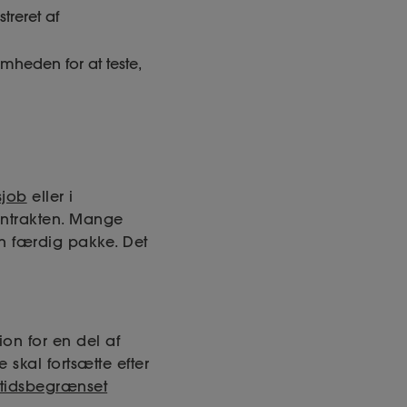
treret af
omheden for at teste,
sjob
eller i
kontrakten. Mange
en færdig pakke. Det
on for en del af
 skal fortsætte efter
tidsbegrænset