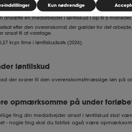
-indstillinger
Kun nødvendige
Accept
n ansætte en medarbejder i løntilskud i op til 6 måneder.
astsat efter den overenskomst, der gælder for det arbejde
ansat til at varetage.
,27 kr.pr. time i løntilskudsats (2026).
der løntilskud
vad der svarer til den overenskomstmæssige løn på o
være opmærksomme på under forløbe
ellige ting din medarbejder ansat i løntilskud skal
et - nogle ting skal du faktisk også være opmærkso