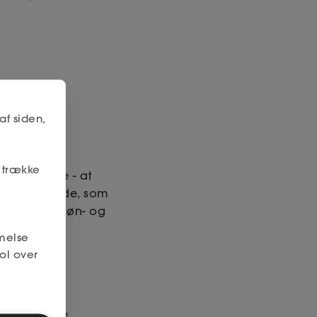
af siden,
r trække
 en periode - at
på samme måde, som
ge krav til løn- og
melse
ol over
på følgende