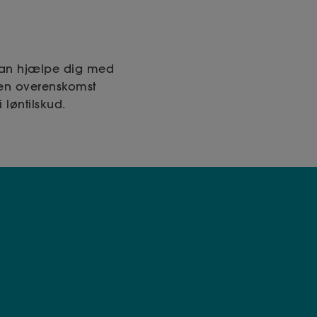
 kan hjælpe dig med
den overenskomst
 løntilskud.