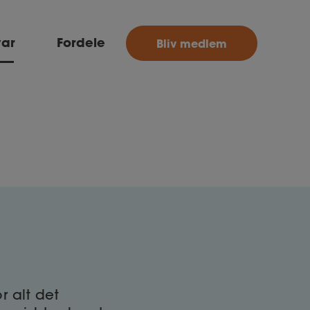
MitAse
var
Fordele
Bliv medlem
Ase
Selvstændig
Dokumenter.dk
r alt det