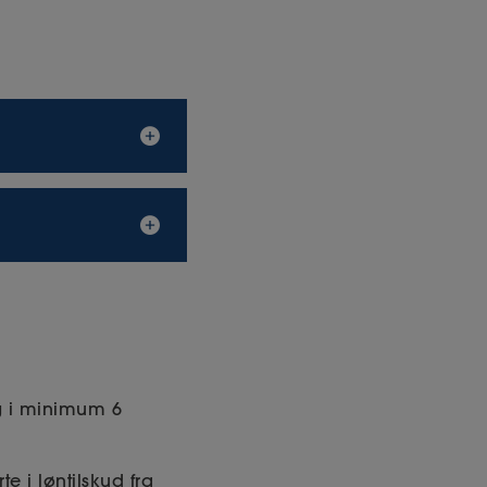
edkommende have
omsten.
enskomst – følge
g i minimum 6
e i løntilskud fra