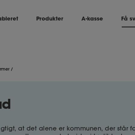
ableret
Produkter
A-kasse
Få s
ormer
ud
gtigt, at det alene er kommunen, der står fo