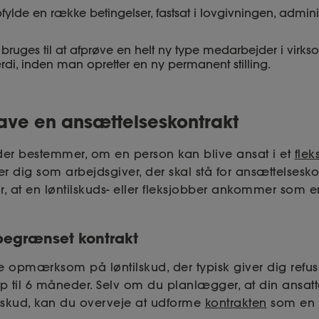
ylde en række betingelser, fastsat i lovgivningen, adminis
 bruges til at afprøve en helt ny type medarbejder i virks
di, inden man opretter en ny permanent stilling.
lave en ansættelseskontrakt
er bestemmer, om en person kan blive ansat i et
flek
 er dig som arbejdsgiver, der skal stå for ansættelses
or, at en løntilskuds- eller fleksjobber ankommer som 
begrænset kontrakt
e opmærksom på løntilskud, der typisk giver dig refusi
p til 6 måneder. Selv om du planlægger, at din ansatte
lskud, kan du overveje at udforme
kontrakten
som en