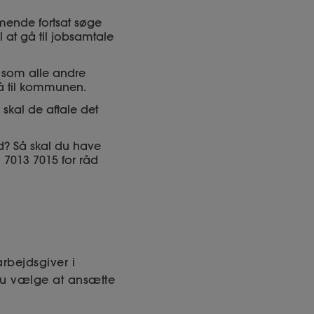
mende fortsat søge
l at gå til jobsamtale
e som alle andre
så til kommunen.
 skal de aftale det
d? Så skal du have
 7013 7015 for råd
rbejdsgiver i
du vælge at ansætte