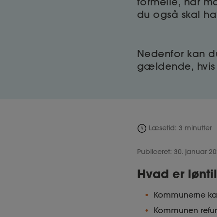
formelle, når m
du også skal ha
Nedenfor kan du
gældende, hvis 
Læsetid: 3 minutter
Publiceret: 30. januar 2
Hvad er lønti
Kommunerne kan g
Kommunen refun