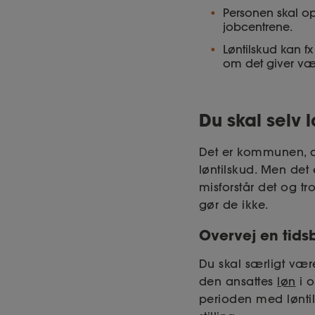
Personen skal opf
jobcentrene.
Løntilskud kan fx
om det giver vær
Du skal selv 
Det er kommunen, d
løntilskud. Men det
misforstår det og tr
gør de ikke.
Overvej en tids
Du skal særligt vær
den ansattes
løn
i o
perioden med lønti