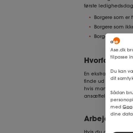
første ledighedsdag
Borgere som er fy
Borgere som ikke
Borgere som er e
Ase.dk br
tilpasse 
Hvorfor lønti
Du kan væ
En ekstra ansat i et
dit samtyk
finde ud af, om ma
hvis man ansætter en
Sådan bru
ansættelsesvilkåren
personop
med
Goog
dine data
Arbejdsvilkår
Hvis du overvejer 