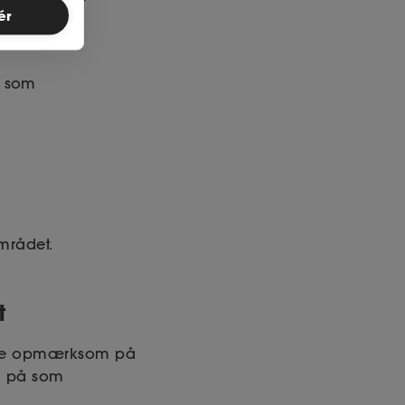
ér
, som
mrådet.
t
 være opmærksom på
m på som