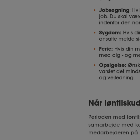
Jobsøgning
: Hv
job. Du skal være
indenfor den nor
Sygdom:
Hvis d
ansatte melde si
Ferie:
Hvis din m
med dig - og me
Opsigelse:
Ønsk
varslet det mind
og vejledning.
N
år løntilsku
Perioden med løntil
samarbejde med kom
medarbejderen på l