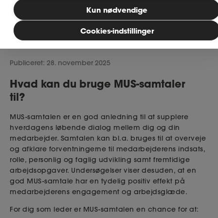
Bliv medlem
Kun nødvendige
Cookies-indstillinger
Læsetid: 3 minutter
MitAse
Publiceret: 28. november 2025
Ase Selvstændig
Hvad kan du bruge MUS-samtaler
Dokumenter.dk
til?
MUS-samtalen er en god anledning til at supplere
hverdagens løbende dialog mellem dig og din
medarbejder. Samtalen kan bl.a. bruges til at overveje
og afklare forventningerne til medarbejderens indsats,
rolle, personlig og faglig udvikling samt fremtidige
arbejdsopgaver. Undersøgelser viser desuden, at en
god MUS-samtale har en tydelig positiv effekt på
medarbejderens engagement og arbejdsglæde.
For dig som leder er MUS-samtalen en chance for at: