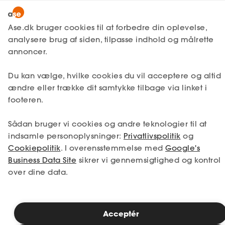
Lønmodtager
MitAse
Ase.dk bruger cookies til at forbedre din oplevelse,
Selvstændig
analysere brug af siden, tilpasse indhold og målrette
Selvstændig
Få svar
Medarbejderforhold
Ase Selvstændig
annoncer.
Medarbejdertrivsel
Nystartet
MUS-samtale som leder
Du kan vælge, hvilke cookies du vil acceptere og altid
Dokumenter.dk
Etableret
ændre eller trække dit samtykke tilbage via linket i
Produkter
footeren.
MUS-samtalen giver dig som leder
A-kasse
Sådan bruger vi cookies og andre teknologier til at
mulighed for at styrke både
Få svar
medarbejderens trivsel og virksomhedens
indsamle personoplysninger:
Privatlivspolitik
og
resultater. Det er en struktureret dialog, hvor
Cookiepolitik
. I overensstemmelse med
Google's
Fordele
I i fællesskab aftaler mål og
Business Data Site
sikrer vi gennemsigtighed og kontrol
udviklingsområder, der matcher både
over dine data.
Studerende
medarbejderens ønsker og organisationens
strategi. Når samtalen er godt forberedt og
Inspiration
begge parter er engagerede, kan den
skabe klarhed, motivation og konkrete
Acceptér
aftaler, der gør en forskel i hverdagen.