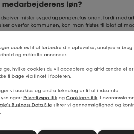
 medarbejderens løn?
dsgiver mister sygedagpengerefusionen, fordi medarb
gtelser overfor kommunen, kan man fristes til blot at m
on i medarbejderens løn.
, at man som arbejdsgiver tænker sig godt om, inden
uger cookies til at forbedre din oplevelse, analysere brug 
refusion i medarbejderens løn. På baggrund af den 
indhold og målrette annoncer.
sgiver ikke ”bare” modregne den tabte sygedagpeng
.
lge, hvilke cookies du vil acceptere og altid ændre elle
ke tilbage via linket i footeren.
sgiver ønsker at kunne modregne eventuel tabt syge
, kræver det en udtrykkelig aftale med medarbejder
ger vi cookies og andre teknologier til at indsamle
regnings-adgang i en overenskomst, virksomheden er f
lysninger:
Privatlivspolitik
og
Cookiepolitik
. I overensstem
le's Business Data Site
sikrer vi gennemsigtighed og kontr
et en sådan aftale med medarbejderen, vil du fortsat væ
.
erens løn, uanset om du modtager refusion eller ej.
som arbejdsgiver kunne styrke sin retsstilling ved at i