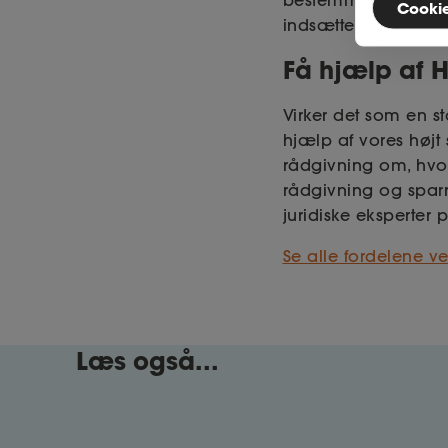
bestemmelser om ret
Cookies
indsætter en beste
Få hjælp af 
Virker det som en s
hjælp af vores højt
rådgivning om, hvo
rådgivning og sparr
juridiske eksperter 
Se alle fordelene v
Læs også...