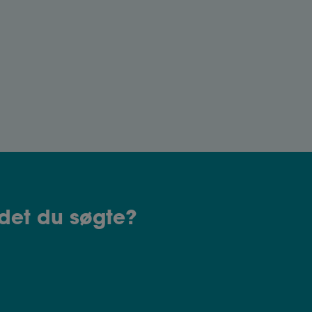
Sygedagpenge
Hvis du bliver syg eller komme til skade,
har du - hvis du opfylder visse kriterier -
mulighed for at søge sygedagpenge.
det du søgte?