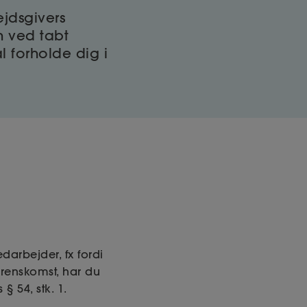
ejdsgivers
n ved tabt
l forholde dig i
arbejder, fx fordi
erenskomst, har du
 54, stk. 1.