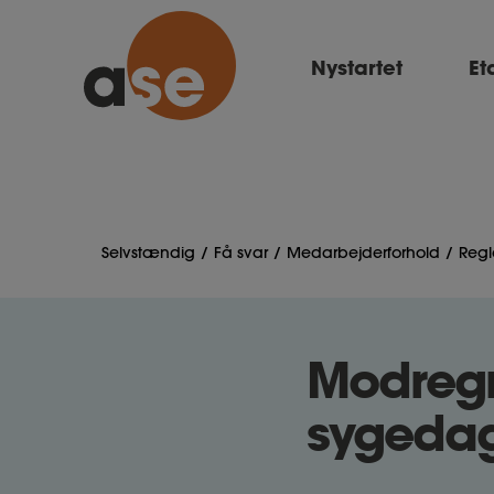
Nystartet
Et
Selvstændig
Få svar
Medarbejderforhold
Regl
Modregn
sygedag