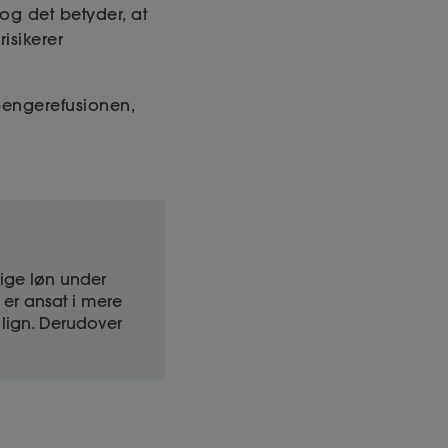
og det betyder, at
isikerer
pengerefusionen,
lige løn under
 er ansat i mere
 lign. Derudover