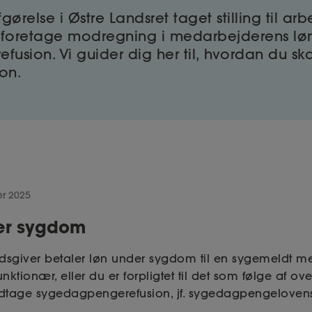
ørelse i Østre Landsret taget stilling til arb
 foretage modregning i medarbejderens lø
sion. Vi guider dig her til, hvordan du ska
ion.
er 2025
er sygdom
giver betaler løn under sygdom til en sygemeldt med
tionær, eller du er forpligtet til det som følge af ov
tage sygedagpengerefusion, jf. sygedagpengelovens §