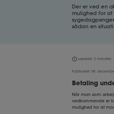
Der er ved en afg
mulighed for at
sygedagpengerefu
sådan en situat
Læsetid: 2 minutter
Publiceret: 08. decemb
Betaling und
Når man som arbejds
vedkommende er funk
mulighed for at mod