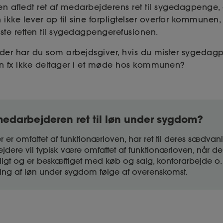
en afledt ret af medarbejderens ret til sygedagpenge, 
kke lever op til sine forpligtelser overfor kommunen, r
te retten til sygedagpengerefusionen.
eder har du som
arbejdsgiver
, hvis du mister sygedag
n fx ikke deltager i et møde hos kommunen?
edarbejderen ret til løn under sygdom?
 er omfattet af funktionærloven, har ret til deres sædvan
ere vil typisk være omfattet af funktionærloven, når de
ligt og er beskæftiget med køb og salg, kontorarbejde o.
taling af løn under sygdom følge af overenskomst.