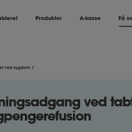
ableret
Produkter
A-kasse
Få s
er ved sygdom
ingsadgang ved tab
pengerefusion