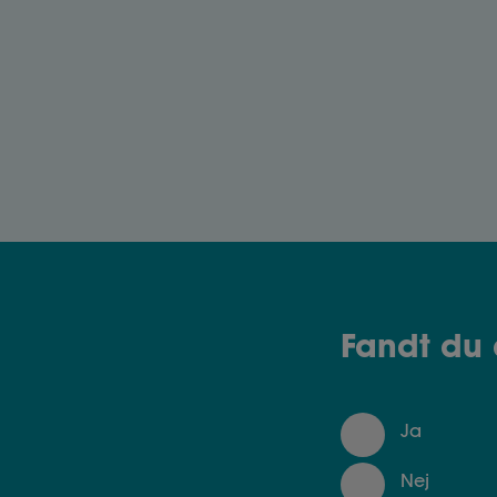
Regler ved sygdom
Som arbejdsgiver skal du vide, hvordan
du skal forholde dig, hvis en
medarbejder bliver syg.
Fandt du 
Ja
Nej