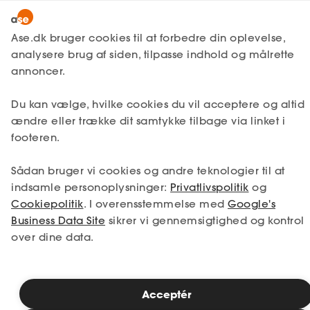
Lønmodtager
MitAse
Ase.dk bruger cookies til at forbedre din oplevelse,
Selvstændig
analysere brug af siden, tilpasse indhold og målrette
Selvstændig
Få svar
Virksomhedsjura
Ase Selvstændig
annoncer.
Nystartet
Offentlige udbud
Du kan vælge, hvilke cookies du vil acceptere og altid
Dokumenter.dk
Etableret
ændre eller trække dit samtykke tilbage via linket i
Produkter
footeren.
A-kasse
Skal din virksomhed afgive tilbud i et
Sådan bruger vi cookies og andre teknologier til at
offentligt udbud? Der er flere vigtige
Få svar
indsamle personoplysninger:
Privatlivspolitik
og
parametre at have for øje. Ase Selvstændig
Cookiepolitik
. I overensstemmelse med
Google's
hjælper dig godt i gang, så du står stærkt i
Fordele
Business Data Site
processen.
sikrer vi gennemsigtighed og kontrol
over dine data.
Studerende
Inspiration
Helt grundlæggende om offentlige udbud
Acceptér