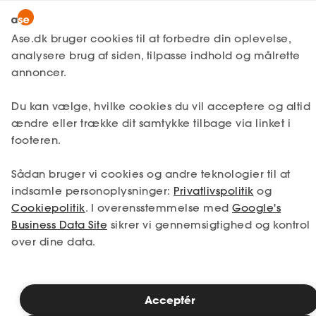
Lønmodtager
MitAse
Ase.dk bruger cookies til at forbedre din oplevelse,
A-kasse
analysere brug af siden, tilpasse indhold og målrette
Lønmodtager
Få svar
Dagpenge
Ase Selvstændig
annoncer.
Fagforening
Sådan står du til rådighed
Lønsikring
Du kan vælge, hvilke cookies du vil acceptere og altid
Dokumenter.dk
ændre eller trække dit samtykke tilbage via linket i
Få svar
footeren.
Mens du er på jagt efter dit nye job, er det
Medlemsfordele
vigtigt, at du overholder din
Sådan bruger vi cookies og andre teknologier til at
Selvstændig
rådighedsforpligtelse. Du skal overholde en
indsamle personoplysninger:
Privatlivspolitik
og
række regler, deadlines og varsler for at
Cookiepolitik
. I overensstemmelse med
Google's
kunne få udbetalt dine dagpenge. Som
Studerende
Business Data Site
sikrer vi gennemsigtighed og kontrol
fuldtidsforsikret skal du bl.a. stå til rådighed
over dine data.
for fuldtidsbeskæftigelse som lønmodtager.
Inspiration
Acceptér
Bliv medlem
Læsetid: 4 minutter