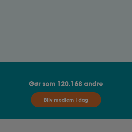
Den gode ansøgning
Jobansøgningen er din 'salgstale'. Her skriver du
dig ind i dine fremtidige arbejdsopgaver og
beskriver din motivation for det job, du søger.
Gør som 120.168 andre
Bliv medlem i dag