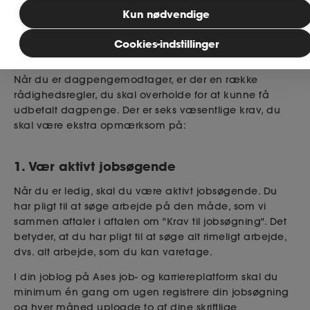
Kun nødvendige
Publiceret: 17. juni 2026
MitAse
Cookies-indstillinger
Rådighedsreglerne
Ase Selvstændig
Når du er dagpengemodtager, er der en række
rådighedsregler, du skal overholde for at kunne få
Dokumenter.dk
udbetalt dagpenge. Der er seks væsentlige krav, du
skal være ekstra opmærksom på:
1. Vær aktivt jobsøgende
Når du er ledig, skal du være aktivt jobsøgende. Du
har pligt til at søge arbejde på den måde, som vi
sammen aftaler i aftalen om "Krav til jobsøgning". Det
betyder, at du har pligt til at søge alt rimeligt arbejde,
dvs. alt arbejde, som du kan varetage.
I din joblog på
Ases job- og karriereplatform s
kal du
minimum én gang om ugen registrere din jobsøgning
og hver måned uploade to af dine skriftlige