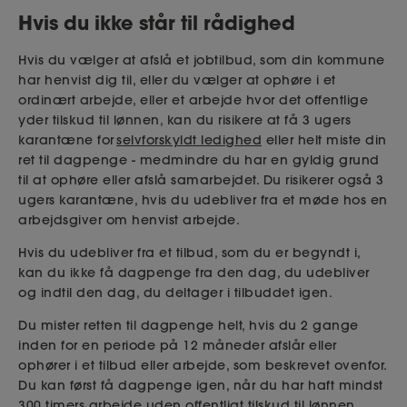
Hvis du ikke står til rådighed
Hvis du vælger at afslå et jobtilbud, som din kommune
har henvist dig til, eller du vælger at ophøre i et
o
rdinært arbejde, eller et arbejde hvor det offentlige
yder tilskud til lønnen, kan du risikere at få 3 ugers
karantæne for
selvforskyldt ledighed
eller helt miste din
ret til dagpenge - medmindre du har en gyldig grund
til at ophøre eller afslå samarbejdet. Du risikerer også 3
ugers karantæne, hvis du udebliver fra et møde hos en
arbejdsgiver om henvist arbejde.
Hvis du udebliver fra et tilbud, som du er begyndt i,
kan du ikke få dagpenge fra den dag, du udebliver
og indtil den dag, du deltager i tilbuddet igen.
Du mister retten til dagpenge helt, hvis du 2 gange
inden for en periode på 12 måneder afslår eller
ophører i et tilbud eller arbejde, som beskrevet ovenfor.
Du kan først få dagpenge igen, når du har haft mindst
300 timers arbejde uden offentligt tilskud til lønnen