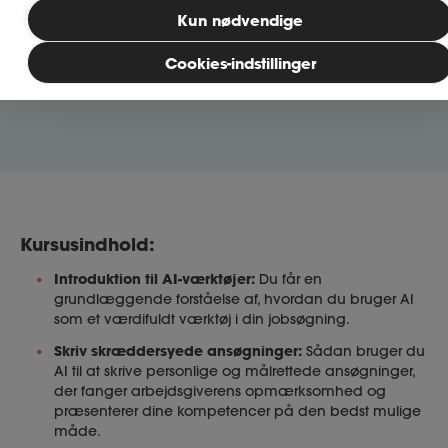
Kun nødvendige
Tilmeld dig
MitAse
Cookies-indstillinger
Ase Selvstændig
Dokumenter.dk
Kursusindhold:
Introduktion til AI-værktøjer:
Du får en
grundlæggende forståelse af, hvordan du bruger AI
som et værdifuldt værktøj i din jobsøgning.
Skriv skræddersyede ansøgninger:
Sådan bruger du
AI til at skrive personlige og målrettede ansøgninger,
der fanger arbejdsgiverens opmærksomhed og
præsenterer dine kompetencer på den bedst mulige
måde.