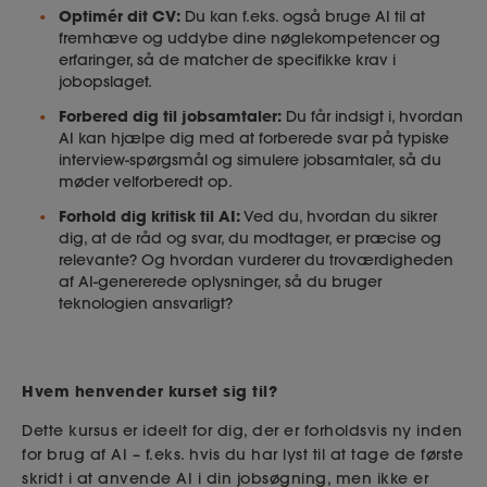
Optimér dit CV:
Du kan f.eks. også bruge AI til at
fremhæve og uddybe dine nøglekompetencer og
erfaringer, så de matcher de specifikke krav i
jobopslaget.
Forbered dig til jobsamtaler:
Du får indsigt i, hvordan
AI kan hjælpe dig med at forberede svar på typiske
interview-spørgsmål og simulere jobsamtaler, så du
møder velforberedt op.
Forhold dig kritisk til AI:
Ved du, hvordan du sikrer
dig, at de råd og svar, du modtager, er præcise og
relevante? Og hvordan vurderer du troværdigheden
af AI-genererede oplysninger, så du bruger
teknologien ansvarligt?
Hvem henvender kurset sig til?
Dette kursus er ideelt for dig, der er forholdsvis ny inden
for brug af AI – f.eks. hvis du har lyst til at tage de første
skridt i at anvende AI i din jobsøgning, men ikke er