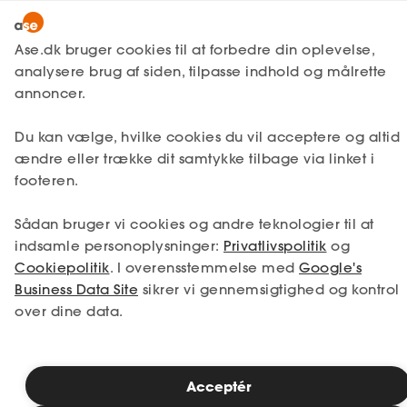
Lønmodtager
MitAse
Ase.dk bruger cookies til at forbedre din oplevelse,
A-kasse
analysere brug af siden, tilpasse indhold og målrette
Lønmodtager
Få svar
Kurser og efteruddannelse
Ase Selvstændig
annoncer.
Fagforening
Onlinekurser
Læsetid: 2 minutter
Lønsikring
Du kan vælge, hvilke cookies du vil acceptere og altid
Dokumenter.dk
ændre eller trække dit samtykke tilbage via linket i
Publiceret: 27. juli 2026
Få svar
footeren.
Medlemsfordele
Sådan bruger vi cookies og andre teknologier til at
Selvstændig
indsamle personoplysninger:
Privatlivspolitik
og
Cookiepolitik
. I overensstemmelse med
Google's
Studerende
Business Data Site
sikrer vi gennemsigtighed og kontrol
Optimér din jobsøgning med AI
over dine data.
Inspiration
Tag hul på AI i din jobsøgning! Dette kursus hjælper dig
med at bruge AI til at skrive skarpe ansøgninger,
finpudse dine kompetencer og forberede dig til
Acceptér
Bliv medlem
jobsamtaler – hurtigt og effektivt.