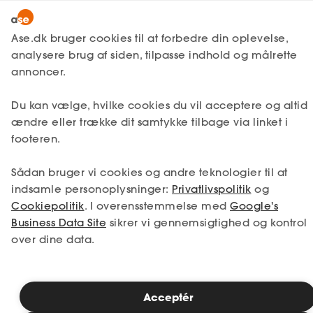
Bliv medlem
Ase.dk bruger cookies til at forbedre din oplevelse,
analysere brug af siden, tilpasse indhold og målrette
Lønmodtager
Få svar
Opsigelse
Egen opsigelse
Lønmodtager
annoncer.
MitAse
Opsigelsesvarsel ved egen
A-kasse
Du kan vælge, hvilke cookies du vil acceptere og altid
opsigelse
Ase Selvstændig
Fagforening
ændre eller trække dit samtykke tilbage via linket i
footeren.
Lønsikring
Dokumenter.dk
Få svar
Hvis du ønsker at sige din stilling op,
Sådan bruger vi cookies og andre teknologier til at
afhænger dit op opsigelsesvarsel af din
indsamle personoplysninger:
Privatlivspolitik
og
Medlemsfordele
ansættelseskontrakt og eventuelle
Cookiepolitik
. I overensstemmelse med
Google's
overenskomst.
Business Data Site
sikrer vi gennemsigtighed og kontrol
Selvstændig
over dine data.
Studerende
Læsetid: 2 minutter
Inspiration
Acceptér
Publiceret: 17. juni 2026