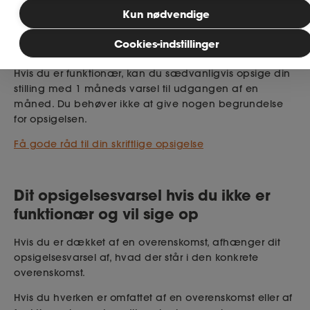
Kun nødvendige
Dit opsigelsesvarsel hvis du som
Bliv medlem
funktionær vil opsige din stilling
Cookies-indstillinger
Hvis du er funktionær, kan du sædvanligvis opsige din
MitAse
stilling med 1 måneds varsel til udgangen af en
måned. Du behøver ikke at give nogen begrundelse
Ase Selvstændig
for opsigelsen.
Få gode råd til din skriftlige opsigelse
Dokumenter.dk
Dit opsigelsesvarsel hvis du ikke er
funktionær og vil sige op
Hvis du er dækket af en overenskomst, afhænger dit
opsigelsesvarsel af, hvad der står i den konkrete
overenskomst.
Hvis du hverken er omfattet af en overenskomst eller af