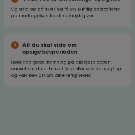
Sig altid op på skrift, og få en skriftlig bekræftelse
på modtagelsen fra din arbejdsgiver.
Alt du skal vide om
opsigelsesperioden
Hold den gode stemning på arbejdspladsen,
uanset om du er blevet fyret eller selv har sagt op,
og vær bevidst om dine rettigheder.
Jobsøgning
Find alt, du behøver at vide – fra at skrive en skarp
ansøgning og et stærkt CV, til at forberede dig på