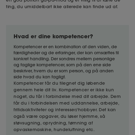
en god portion gå-på-mod og er villig til at lære de
ting, du umiddelbart ikke allerede kan finde ud af.
Hvad er dine kompetencer?
Kompetencer er en kombination af den viden, de
færdigheder og de erfaringer, der kan omsættes til
konkret handling. Der sondres mellem personlige
og faglige kompetencer, som på den ene side
beskriver, hvem du er som person, og på anden
side hvad du kan fagligt.
Kompetencer får du tilegnet dig løbende
gennem hele dit liv. Kompetencer er ikke kun
noget, du får i forbindelse med dit arbejde. Dem
får du i forbindelsen med uddannelse, arbejde,
fritidsaktiviteter og interesser/hobbyer. Det kan
også være opgaver, du løser hjemme, så
støvsugning, oprydning, tømning af
opvaskemaskine, hundeluftning etc.