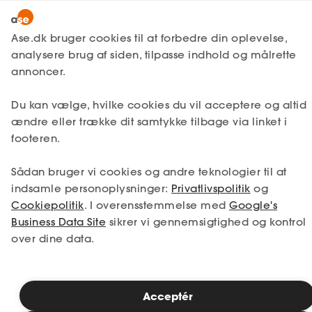
Bliv medlem
Ase.dk bruger cookies til at forbedre din oplevelse,
analysere brug af siden, tilpasse indhold og målrette
Lønmodtager
Få svar
Unge og fritidsjob
Lønmodtager
annoncer.
Jobsøgning
MitAse
A-kasse
Den gode motiverede
Du kan vælge, hvilke cookies du vil acceptere og altid
Ase Selvstændig
Fagforening
ændre eller trække dit samtykke tilbage via linket i
ansøgning
footeren.
Lønsikring
Dokumenter.dk
Få svar
Sådan bruger vi cookies og andre teknologier til at
En ansøgning er et slags følgebrev eller et
indsamle personoplysninger:
Privatlivspolitik
og
motivationsbrev, der er ledsager et CV eller
Medlemsfordele
Cookiepolitik
. I overensstemmelse med
Google's
et curriculum vitae, som det så fint hedder. I
Business Data Site
sikrer vi gennemsigtighed og kontrol
Selvstændig
en ansøgning skal du fortælle
over dine data.
virksomheden, hvorfor du er motiveret til at
søge netop dette job eller denne
Studerende
virksomhed. Og her skal du med dine egne
ord sætte ord på, hvorfor de skal ansætte
Inspiration
Acceptér
dig.