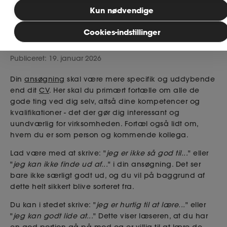
Kun nødvendige
Bliv medlem
Cookies-indstillinger
Læsetid: 4 minutter
Publiceret: 19. januar 2026
MitAse
Din
ansøgning
skal være mere specifik og uddybende
Ase Selvstændig
end dit
CV
. Her skal du primært fortælle om alle de
gode ting ved dig selv, altså dine kompetencer og
Dokumenter.dk
kvalifikationer - det der gør dig interessant og
uundværlig for virksomheden. Fortæl også lidt om,
hvem du er som person og kommende kollega.
Lad være med at skrive: "
jeg er ikke så god til...
" eller
"
jeg kan ikke finde ud af...
" i din ansøgning. Det ser
bare ikke særligt godt ud, og du vil på baggrund af
dette helt sikkert blive sorteret fra.
Du kan i stedet skrive: "
jeg er hurtig til at lære...
" eller
"
jeg kan godt lide at...
" Dette viser læseren, at du har