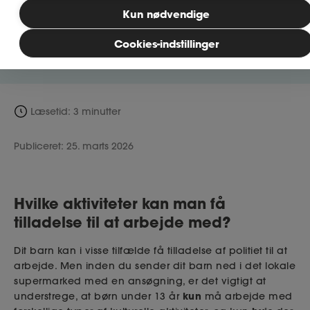
Kun nødvendige
Læs mere nedenfor om, hvad børn i den
MitAse
alder må arbejde med og hvordan du
Cookies-indstillinger
søger særlig tilladelse hertil.
Ase Selvstændig
Dokumenter.dk
Læsetid: 3 minutter
Publiceret: 25. marts 2026
Hvilke aktiviteter kan man få
tilladelse til at arbejde med?
Dit barn kan i visse tilfælde få tilladelse af politiet til at
arbejde. Men inden du sender dit barn ned i det lokale
supermarked med en ansøgning, er det vigtigt at
kun
understrege, at børn under 13 år
må arbejde med