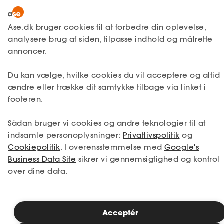
Lønmodtager
MitAse
Ase.dk bruger cookies til at forbedre din oplevelse,
A-kasse
analysere brug af siden, tilpasse indhold og målrette
Lønmodtager
Få svar
Unge og fritidsjob
Ase Selvstændig
annoncer.
Fagforening
Regler for fritidsjob
Lønsikring
Hvor gammel skal man
Du kan vælge, hvilke cookies du vil acceptere og altid
Dokumenter.dk
ændre eller trække dit samtykke tilbage via linket i
være for at arbejde?
Få svar
footeren.
Medlemsfordele
Sådan bruger vi cookies og andre teknologier til at
Et barn under 13 år må som udgangspunkt
Selvstændig
indsamle personoplysninger:
Privatlivspolitik
og
ikke have et fritidsarbejde - dette er hænger
Cookiepolitik
. I overensstemmelse med
Google's
sammen med, at børnearbejde ikke er
Studerende
Business Data Site
sikrer vi gennemsigtighed og kontrol
tilladt i Danmark. Der er dog ingen regler
over dine data.
uden undtagelser. Børn i den alder må
Inspiration
gerne arbejde med udvalgte kulturelle
aktiviteter, radio og tv samt modeljobs,
dette kræver dog tilladelse fra det lokale
Acceptér
Bliv medlem
politi.