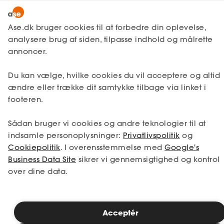
Lønmodtager
MitAse
Ase.dk bruger cookies til at forbedre din oplevelse,
A-kasse
analysere brug af siden, tilpasse indhold og målrette
Lønmodtager
Få svar
Jobsøgning
Jobsamtale
Ase Selvstændig
annoncer.
Fagforening
Jobsamtale i arbejdstiden
Lønsikring
Du kan vælge, hvilke cookies du vil acceptere og altid
Dokumenter.dk
ændre eller trække dit samtykke tilbage via linket i
Få svar
footeren.
Hvad siger du til chefen, hvis du er inviteret
Medlemsfordele
til jobsamtale et andet sted? I denne artikel
Sådan bruger vi cookies og andre teknologier til at
Selvstændig
viser vi dig 4 undskyldninger, du bør undgå,
indsamle personoplysninger:
Privatlivspolitik
og
og 4 lovlige alternativer.
Cookiepolitik
. I overensstemmelse med
Google's
Studerende
Business Data Site
sikrer vi gennemsigtighed og kontrol
over dine data.
Inspiration
Læsetid: 3 minutter
Publiceret: 05. marts 2026
Acceptér
Bliv medlem