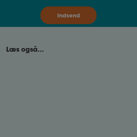
Læs også...
Feriefridage
Om du har ret til 6. ferieuge afhænger af, hvad du
har aftalt med din arbejdsgiver. Bliv klogere på
regler for optjening og udbetaling feriefridage.