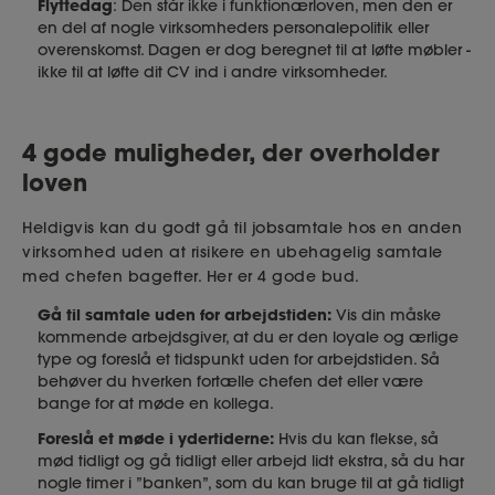
Flyttedag
: Den står ikke i funktionærloven, men den er
en del af nogle virksomheders personalepolitik eller
overenskomst. Dagen er dog beregnet til at løfte møbler -
ikke til at løfte dit CV ind i andre virksomheder.
4 gode muligheder, der overholder
loven
Heldigvis kan du godt gå til jobsamtale hos en anden
virksomhed uden at risikere en ubehagelig samtale
med chefen bagefter. Her er 4 gode bud.
Gå til samtale uden for arbejdstiden:
Vis din måske
kommende arbejdsgiver, at du er den loyale og ærlige
type og foreslå et tidspunkt uden for arbejdstiden. Så
behøver du hverken fortælle chefen det eller være
bange for at møde en kollega.
Foreslå et møde i ydertiderne:
Hvis du kan flekse, så
mød tidligt og gå tidligt eller arbejd lidt ekstra, så du har
nogle timer i ”banken”, som du kan bruge til at gå tidligt