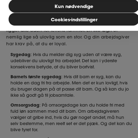
4 dårlige undskyldninger, der
Kun nødvendige
potentielt bryder loven
MitAse
Cookies-indstillinger
Nedenstående ”genveje” kan være fristende. Men de
ligger alle uden for lovens rammer. En lille løgn er
Ase Selvstændig
nemlig lige så ulovlig som en stor. Og din arbejdsgiver
har krav på, at du er loyal.
Dokumenter.dk
Sygedag
: Hvis du melder dig syg uden at være syg,
udebliver du ulovligt fra arbejdet. Det kan i yderste
konsekvens betyde, at du bliver bortvist.
Barnets første sygedag
: Hvis dit barn er syg, kan du
holde en dag fri fra arbejde. Men det er kun lovligt, hvis
du bruger dagen på at passe dit barn. Og så kan du jo
ikke så godt gå til jobsamtale.
Omsorgsdag
: På omsorgsdage kan du holde fri med
fuld løn sammen med dit barn. Om arbejdsgiveren
vælger at gribe ind, hvis du gør noget andet, må hun
selv bestemme, men reelt set er det pjæk. Og det kan du
blive fyret for.