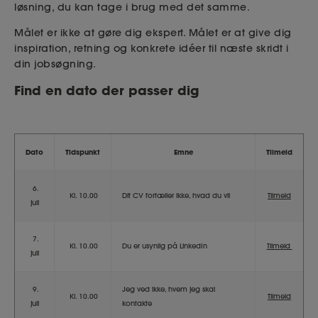
løsning, du kan tage i brug med det samme.
Målet er ikke at gøre dig ekspert. Målet er at give dig
inspiration, retning og konkrete idéer til næste skridt i
din jobsøgning.
Find en dato der passer dig
Dato
Tidspunkt
Emne
Tilmeld
6.
Kl. 10.00
Dit CV fortæller ikke, hvad du vil
Tilmeld
juli
7.
Kl. 10.00
Du er usynlig på LinkedIn
Tilmeld
juli
9.
Jeg ved ikke, hvem jeg skal
Kl. 10.00
Tilmeld
juli
kontakte