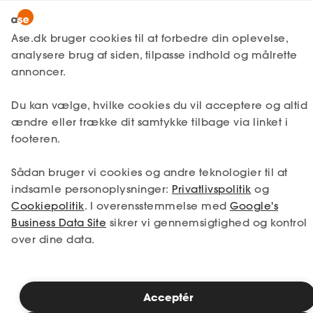
Lønmodtager
MitAse
Ase.dk bruger cookies til at forbedre din oplevelse,
A-kasse
analysere brug af siden, tilpasse indhold og målrette
Lønmodtager
Få svar
Kurser og efteruddannelse
Ase Selvstændig
annoncer.
Fagforening
Onlinekurser
Læsetid: 2 minutter
Lønsikring
Du kan vælge, hvilke cookies du vil acceptere og altid
Dokumenter.dk
ændre eller trække dit samtykke tilbage via linket i
Publiceret: 21. juli 2026
Få svar
footeren.
Medlemsfordele
Sådan bruger vi cookies og andre teknologier til at
Selvstændig
indsamle personoplysninger:
Privatlivspolitik
og
Cookiepolitik
. I overensstemmelse med
Google's
Studerende
Business Data Site
sikrer vi gennemsigtighed og kontrol
Ase Boost - 15 min. Et problem - en
over dine data.
løsning
Inspiration
Små justeringer kan gøre en stor forskel i din jobsøgning.
Derfor har vi, hen over sommeren, samlet ni korte online
Acceptér
Bliv medlem
indspark med konkrete råd til de udfordringer, vi oftest