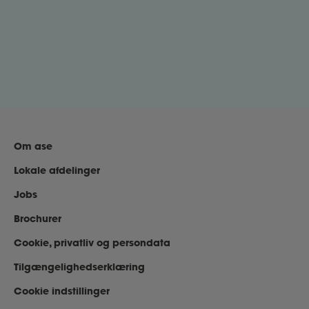
Den uopfordrede ansøgning
Bliv klogere på, hvordan du får succes med den
uopfordrede ansøgning. Læs vores guide her.
Om ase
Lokale afdelinger
Jobs
Brochurer
Cookie, privatliv og persondata
Tilgængelighedserklæring
Cookie indstillinger