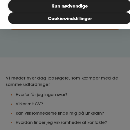
møder hos jobsøgere.
Kun nødvendige
MitAse
Cookies-indstillinger
Tilmeld dig
Ase Selvstændig
Dokumenter.dk
Vi møder hver dag jobsøgere, som kæmper med de
samme udfordringer.
Hvorfor får jeg ingen svar?
Virker mit CV?
Kan virksomhederne finde mig på LinkedIn?
Hvordan finder jeg virksomheder at kontakte?