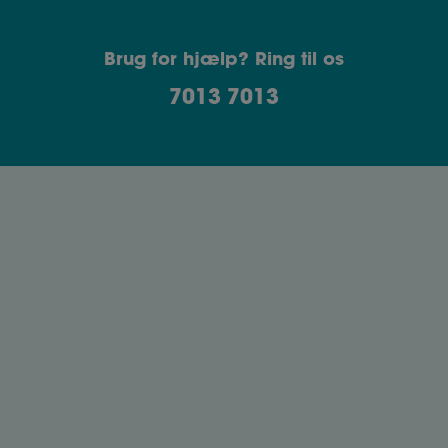
Brug for hjælp? Ring til os
7013 7013
Sådan bruger du referencer i din
jobsøgning
Referencer kan være altafgørende for din
jobsøgning, da de skal give et retvisende og
positivt billede af dig som medarbejder.