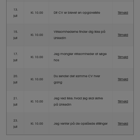
13.
Kl. 10.00
Dit CV er blevet en opgaveliste
Tilmeld
juli
15.
Virksomhederne finder dig ikke på
Kl. 10.00
Tilmeld
juli
LinkedIn
17.
Jeg mangler virksomheder at søge
Kl. 10.00
Tilmeld
juli
hos
20.
Du sender det samme CV hver
Kl. 10.00
Tilmeld
juli
gang
21.
Jeg ved ikke, hvad jeg skal skrive
Kl. 10.00
Tilmeld
juli
på LinkedIn
23.
Kl. 10.00
Jeg venter på de opslåede stillinger
Tilmeld
juli